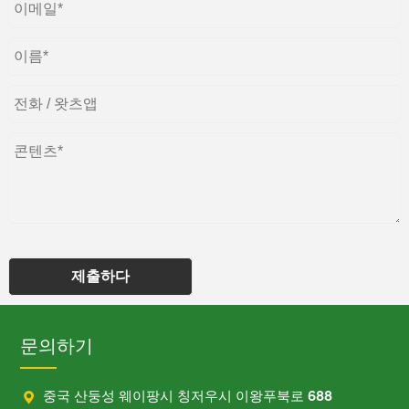
제출하다
문의하기

중국 산둥성 웨이팡시 칭저우시 이왕푸북로 688