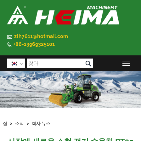

zlh7611@hotmail.com
+86-13969325101


메인

집
>
소식
>
회사 뉴스